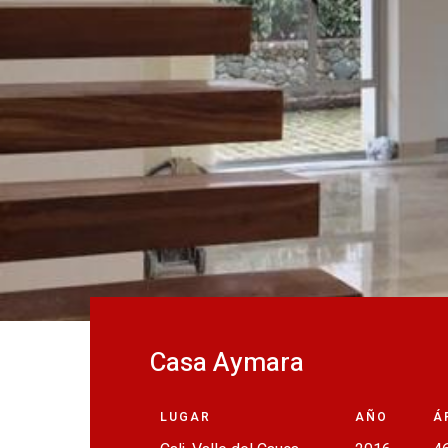
Casa Aymara
LUGAR
AÑO
Á