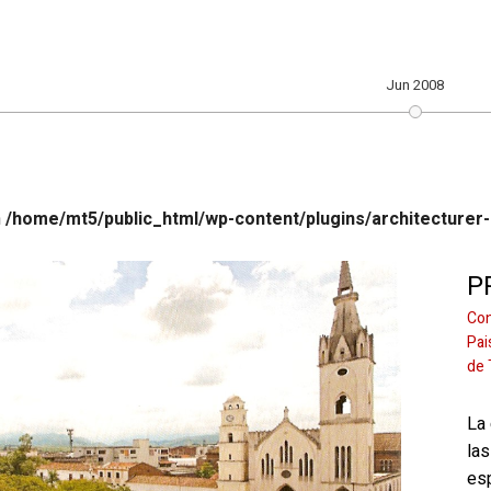
Jun 2008
n
/home/mt5/public_html/wp-content/plugins/architecturer-
P
Con
Pai
de 
La
la
esp